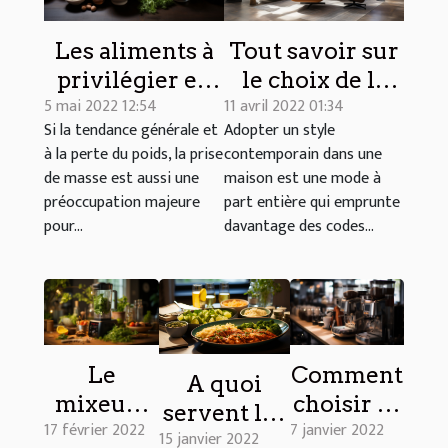
Les aliments à
Tout savoir sur
privilégier en
le choix de la
5 mai 2022 12:54
11 avril 2022 01:34
cuisine pour
déco
Si la tendance générale et
Adopter un style
prendre du
contemporaine
à la perte du poids, la prise
contemporain dans une
poids
dans une
de masse est aussi une
maison est une mode à
maison
préoccupation majeure
part entière qui emprunte
pour...
davantage des codes...
Le
Comment
A quoi
mixeur :
choisir sa
servent les
17 février 2022
7 janvier 2022
comment
machine à
15 janvier 2022
livres de