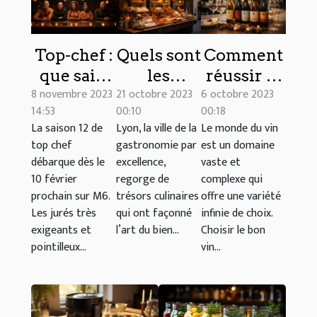
Top-chef :
Quels sont
Comment
que sait-
les
réussir le
8 novembre 2023
21 octobre 2023
6 octobre 2023
on de la
meilleurs
choix d’un
14:53
00:10
00:18
douzième
bouchons
bon vin à
La saison 12 de
Lyon, la ville de la
Le monde du vin
saison ?
lyonnais à
offrir ?
top chef
gastronomie par
est un domaine
découvrir
débarque dès le
excellence,
vaste et
à Lyon ?
10 février
regorge de
complexe qui
prochain sur M6.
trésors culinaires
offre une variété
Les jurés très
qui ont façonné
infinie de choix.
exigeants et
l’art du bien...
Choisir le bon
pointilleux...
vin...