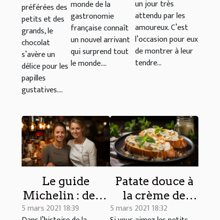
un jour très
monde de la
préférées des
14 février
attendu par les
gastronomie
petits et des
amoureux. C’est
française connaît
grands, le
l’occasion pour eux
un nouvel arrivant
chocolat
de montrer à leur
qui surprend tout
s’avère un
tendre...
le monde....
délice pour les
papilles
gustatives....
Le guide
Patate douce à
Michelin : deux
la crème de
5 mars 2021 18:39
5 mars 2021 18:32
femmes
noix de coco : le