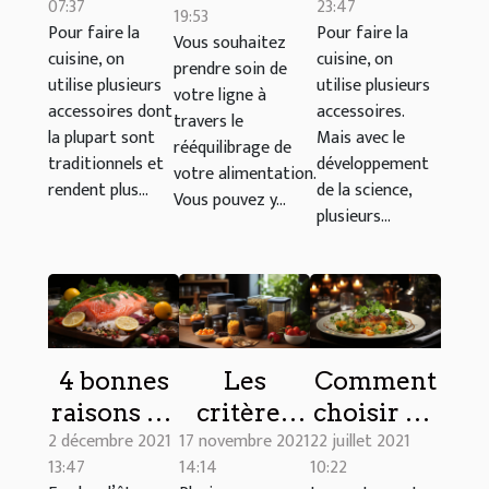
07:37
23:47
s’y
café ?
19:53
recettes
Pour faire la
Pour faire la
Vous souhaitez
prendre
Weight
cuisine, on
cuisine, on
prendre soin de
pour
utilise plusieurs
utilise plusieurs
Watchers ?
votre ligne à
effectuer
accessoires dont
accessoires.
travers le
la plupart sont
Mais avec le
un choix
rééquilibrage de
traditionnels et
développement
optimal ?
votre alimentation.
rendent plus...
de la science,
Vous pouvez y...
plusieurs...
4 bonnes
Les
Comment
raisons de
critères
choisir un
2 décembre 2021
17 novembre 2021
22 juillet 2021
manger
d’achat
bon
13:47
14:14
10:22
des fruits
d’une
restaurant