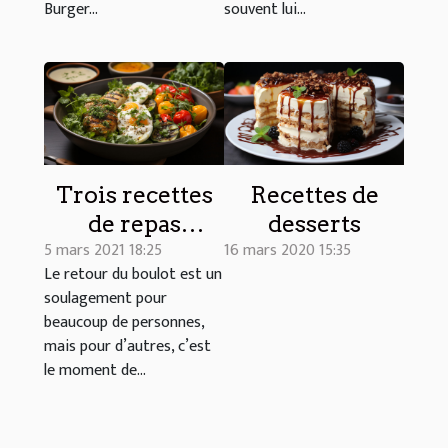
par impossible
Burger...
souvent lui...
Foods ?
Trois recettes
Recettes de
de repas
desserts
5 mars 2021 18:25
16 mars 2020 15:35
rapides à
Le retour du boulot est un
cuisiner en cas
soulagement pour
de fatigue au
beaucoup de personnes,
retour du
mais pour d’autres, c’est
boulot
le moment de...