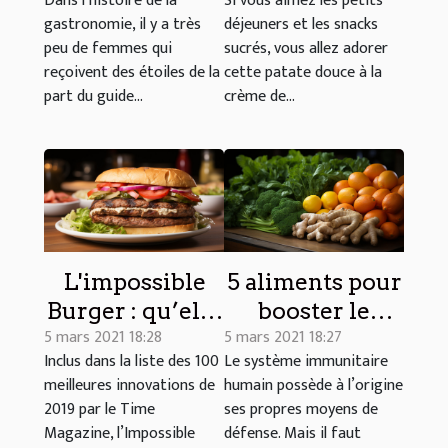
Dans l’histoire de la
Si vous aimez les petits
triplement
petit déjeuner
gastronomie, il y a très
déjeuners et les snacks
étoilée
qu’il vous faut
peu de femmes qui
sucrés, vous allez adorer
pour embellir
reçoivent des étoiles de la
cette patate douce à la
vos journées
part du guide...
crème de...
pendant le
confinement.
L'impossible
5 aliments pour
Burger : qu’elle
booster le
5 mars 2021 18:28
5 mars 2021 18:27
est la cause du
système
Inclus dans la liste des 100
Le système immunitaire
procès qui
immunitaire
meilleures innovations de
humain possède à l’origine
implique ce
2019 par le Time
ses propres moyens de
burger produit
Magazine, l’Impossible
défense. Mais il faut