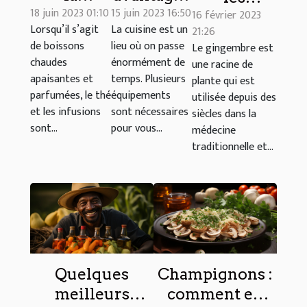
18 juin 2023 01:10
15 juin 2023 16:50
différence
d’utiliser
16 février 2023
produits
Lorsqu’il s’agit
La cuisine est un
21:26
entre thé
la cocotte-
les plus
de boissons
lieu où on passe
Le gingembre est
et
minute
courants
chaudes
énormément de
une racine de
infusion ?
SEB dans
faits à base
apaisantes et
temps. Plusieurs
plante qui est
votre
parfumées, le thé
équipements
de
utilisée depuis des
et les infusions
sont nécessaires
cuisine
siècles dans la
gingembre
sont...
pour vous...
médecine
?
traditionnelle et...
Quelques
Champignons :
meilleurs
comment en