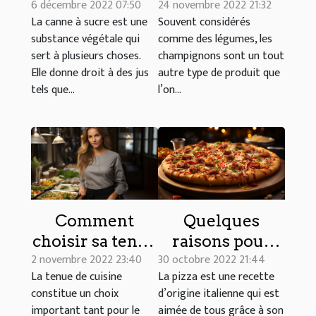
6 décembre 2022 07:50
24 novembre 2022 21:32
rhums
faire un art
La canne à sucre est une
Souvent considérés
agricoles du
culinaire ?
substance végétale qui
comme des légumes, les
moment ?
sert à plusieurs choses.
champignons sont un tout
Elle donne droit à des jus
autre type de produit que
tels que...
l’on...
Comment
Quelques
choisir sa tenue
raisons pour
2 novembre 2022 23:40
30 octobre 2022 21:44
de cuisine
lesquelles il
La tenue de cuisine
La pizza est une recette
professionnelle
faut manger de
constitue un choix
d’origine italienne qui est
?
la pizza
important tant pour le
aimée de tous grâce à son