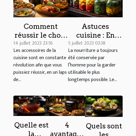
Comment
Astuces
réussir le choix
cuisine : En
14 juillet 2023 23:16
5 juillet 2023 03:38
d’une friteuse
savoir plus sur
Les accessoires de la
La nourriture a toujours
sans huile pour
les différentes
cuisine sont en constante
été conservée par
vos
techniques de
révolution afin que vous
l’homme pour la garder
préparations ?
conservation
puissiez réussir, en un laps
utilisable le plus
d’aliments
de...
longtemps possible. Le...
Quelle est
4
Quels sont
la
avantages
les