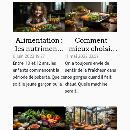
Alimentation :
Comment
les nutriments
mieux choisir
6 juin 2022 19:27
11 mai 2022 23:59
indispensables
une machine à
Entre 10 et 12 ans, les
On a toujours envie de
pour votre
glaçons ?
enfants commencent la
sentir de la fraîcheur dans
enfant de 10 à 12
période de puberté. Que ce
nos gorges quand il fait
ans
soit le jeune garçon ou la...
chaud. Quelle machine
serait...