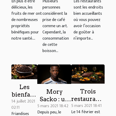
En plus d’être
Plusieurs
Les restaurants
de mer
machine à
pour jouir
délicieux, les
personnes
sont les endroits
café à
d’une
fruits de mer ont
considèrent la
bien accueillants
grain
bonne
de nombreuses
prise de café
où vous pouvez
propriétés
comme un art.
avoir l’occasion
spécialité
bénéfiques pour
Cependant, la
de goûter à
culinaire ?
notre santé....
consommation
n’importe...
de cette
boisson...
Les
Trois
Mory
bienfaits
restaurants
Sacko : un
14 juillet 2021
du
5 mars 2021 18:41
5 mars 2021 18:42
pour vous
avenir
02:11
chocolat
Le 14 février est
Depuis peu, le
régaler le
Friandises
prometteur