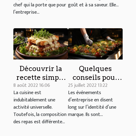
chef qui la porte que pour
goût et à sa saveur. Elle...
l’entreprise...
Découvrir la
Quelques
recette simple
conseils pour
8 août 2022 16:06
25 juillet 2022 13:22
de Croque-
choisir le
La cuisine est
Les événements
Monsieur à la
traiteur de
indubitablement une
d’entreprise en disent
sauce béchamel
votre
activité universelle.
long sur l’identité d’une
événement
Toutefois, la composition
marque. Ils sont...
d'entreprise
des repas est différente...