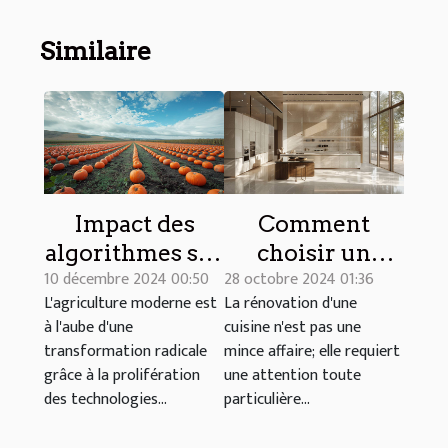
Similaire
Impact des
Comment
algorithmes sur
choisir un
10 décembre 2024 00:50
28 octobre 2024 01:36
l'efficacité des
cuisiniste pour
L'agriculture moderne est
La rénovation d'une
cultures de
une rénovation
à l'aube d'une
cuisine n'est pas une
citrouilles
sur mesure de
transformation radicale
mince affaire; elle requiert
haute qualité
grâce à la prolifération
une attention toute
des technologies...
particulière...