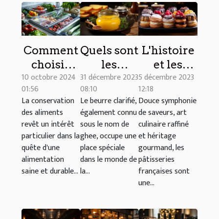
Quels sont
Comment
L'histoire
les
choisir
et les
31 décembre 2023
10 octobre 2024
5 décembre 2023
avantages
une
origines
08:10
01:56
12:18
du beurre
machine
des
Le beurre clarifié,
La conservation
Douce symphonie
clarifié ou
sous vide
pâtisseries
également connu
des aliments
de saveurs, art
ghee ?
adaptée à
françaises
sous le nom de
revêt un intérêt
culinaire raffiné
vos
célèbres
ghee, occupe une
particulier dans la
et héritage
place spéciale
quête d'une
gourmand, les
besoins
dans le monde de
alimentation
pâtisseries
la...
saine et durable...
françaises sont
une...